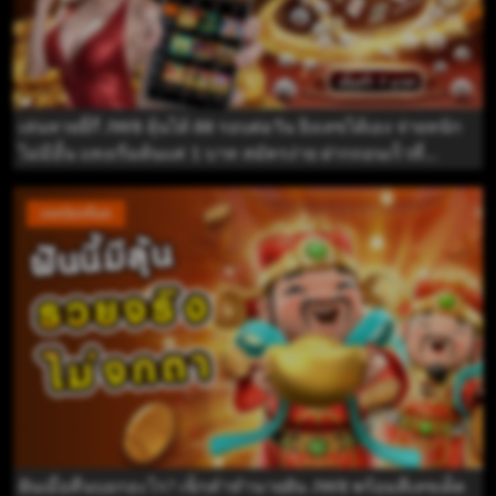
เล่นหวยยี่กี JW8 ลุ้นได้ 88 รอบต่อวัน ยิงเลขได้เอง จ่ายหนัก
ไม่มีอั้น แทงเริ่มต้นแค่ 1 บาท สมัครง่าย ฝากถอนเร็วที่
jw8thai
เทคนิคสล็อต
ฝันเมื่อคืนบอกอะไร? เช็กคำทำนายฝัน JW8 พร้อมตีเลขเด็ด