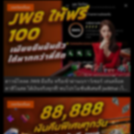
เทคนิคสล็อต
ดาวน์โหลด JW8 มือถือ หรือเข้าผ่านเบราว์เซอร์ เล่นสล็อต
คาสิโนสด ได้เงินจริงทุกที่! พบโปรโมชั่นพิเศษที่ jw8thai เว็บ
ตรง มั่นคง ปลอดภัย
เทคนิคสล็อต