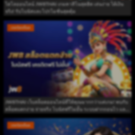
ไฮโลออนไลน์ JW8THAI เกมคาสิโนสุดฮิต เล่นง่าย ได้เงิน
จริง! รับโบนัสและโปรโมชั่นสุดคุ้ม
เทคนิคสล็อต
JW8THAI เว็บสล็อตออนไลน์ที่ให้คุณมากกว่าแค่เกม! พบกับ
สล็อตแตกง่าย จ่ายจริง โบนัสฟรีไม่อั้น ระบบฝากถอนไว และ
เคล็ดลับเล่นสล็อตให้ปัง!
เทคนิคสล็อต