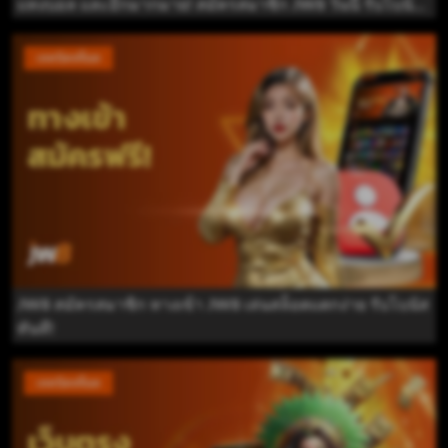
แทงบอล และอีกมากมาย! สมัครสมาชิก JW8 วันนี้ รับโบนัส
สุดคุ้มและโปรโมชั่นพิเศษมากมาย!
เทคนิคสล็อต
JW8 สมัครสมาชิก ทางเข้า JW8 เล่นสล็อตแตกง่าย รับโบนัส
ทันที!
เทคนิคสล็อต