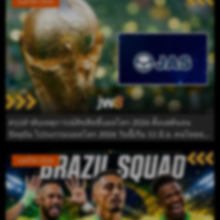
บอลโลก 2026
สรุปลำดับเหตุการณ์ลิขสิทธิ์บอลโลก 2026 ตั้งแต่ต้นจน
ปัจจุบัน โปรแกรมบอลโลก 2026 วันนี้เริ่ม 11 มิ.ย. คนไทยจะ
ดูบอลโลกสด 2026 ได้หรือเปล่า ติดตามผลบอลโลก 2026
ได้ที่ Jw8
บอลโลก 2026