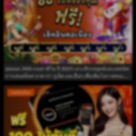
สุดยอด JW8 เกมคาสิโน ปี 2025! เจาะลึกกลยุทธ์และเทคนิค
การเล่นสล็อต บาคาร่า รูเล็ต และอื่นๆ เพื่อเพิ่มโอกาสชนะ
และทำกำไรสูงสุดในทุกการเดิมพัน
เทคนิคสล็อต