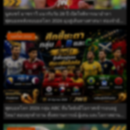
นูสแซร์ มาซราวี แนวรับวัย 28 ปี เปิดใจพิจารณาอำลา
ฟุตบอลหลังจบบอลโลก 2026 มุ่งสู่เส้นทางศาสนา ท่องจำอัล
กุรอาน ดูบอลโลกสด 2026 ตารางบอลโลก 2026 48 ทีมบอล
โลก 2026 มีใครบ้าง
บอลโลก 2026
Geisha’s Revenge
Mahjong Dragon
Sweet Bonanza™
Queen Of Inca
Ways of the Qilin
Anubis Wrath
ฟุตบอลโลก 2026 กลุ่ม ABC ทีมใดยังมีโอกาศเข้ารอบอยู่
ไหม? ตอบทุกคำถาม ทั้งสถานการณ์ ผู้เล่น และโอกาสผ่าน
Mahjong Wins 2
Sweet Bonanza
Caishen Wins
รอบ วิเคราะห์บอลวันนี้ บอลโลก 2026
1000