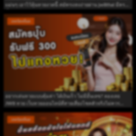
แม่นๆ เอาไว้ลุ้นหวยงวดนี้ สมัครแทงง่ายผ่าน jw8thai มีครบ
ทั้งหวยไทย หวยยี่กี ฮานอย ลาว!
เทคนิคสล็อต
อยากเล่นหวยแบบคุ้มค่า ได้เงินเร็ว ไม่มีอั้นเลข? ลองเลย
JW8 หวย เว็บหวยออนไลน์ที่สายเสี่ยงโชคตัวจริงไม่ควร
พลาด สมัครฟรี มีโปรแจกเพียบ!
เทคนิคสล็อต