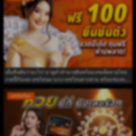
เมื่อคืนฝันว่าอะไร? มาดูคำทำนายฝันพร้อมเลขเด็ดหวยไทย
งวดนี้กันเลย เลขไหนมาแรง เลขไหนควรตาม พร้อมช่องทาง
แทงหวยง่ายๆ ผ่าน jw8thai10.com
เทคนิคสล็อต