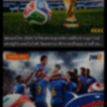
ฟุตบอลโลก 2026 ไม่ใช่แค่เกมลูกหนัง! แต่คือปรากฏการณ์
เศรษฐกิจ-เทคโนโลยี-วัฒนธรรม ที่กระทบถึงคุณ อ่านที่ Jw8
ได้เลย
บอลโลก 2026