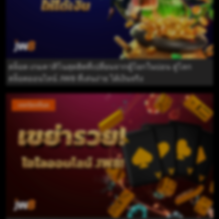
สล็อต เกมคาสิโนสุดฮิตที่เปลี่ยนจากตู้โยกในบ่อน สู่โลก
สล็อตออนไลน์ JW8 ที่เล่นง่าย ได้เงินจริง
เทคนิคสล็อต