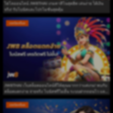
ไฮโลออนไลน์ JW8THAI เกมคาสิโนสุดฮิต เล่นง่าย ได้เงิน
จริง! รับโบนัสและโปรโมชั่นสุดคุ้ม
เทคนิคสล็อต
JW8THAI เว็บสล็อตออนไลน์ที่ให้คุณมากกว่าแค่เกม! พบกับ
สล็อตแตกง่าย จ่ายจริง โบนัสฟรีไม่อั้น ระบบฝากถอนไว และ
เคล็ดลับเล่นสล็อตให้ปัง!
เทคนิคสล็อต