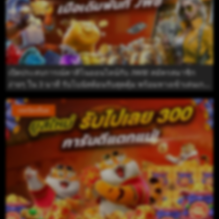
เปิดประสบการณ์คาสิโนออนไลน์กับ JW8! สมัครสมาชิก
ง่ายๆ ใน 3 นาที รับโบนัสต้อนรับสุดคุ้ม พร้อมทางเข้าเล่นเกม
หลากหลาย ปลอดภัย มั่นใจได้ 24 ชม.
เทคนิคสล็อต