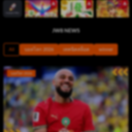
Instant Win
JW8 NEWS
Mahjong Phoenix
Mahjong Ways
Aztec Gold
Treasure
All
บอลโลก 2026
เทคนิคสล็อต
winner
บอลโลก 2026
Wild West Gold™
Roma
Cocktail Nights
Ganesha Fortune
Gates of Olympus
Starlight Princess
1000
1000