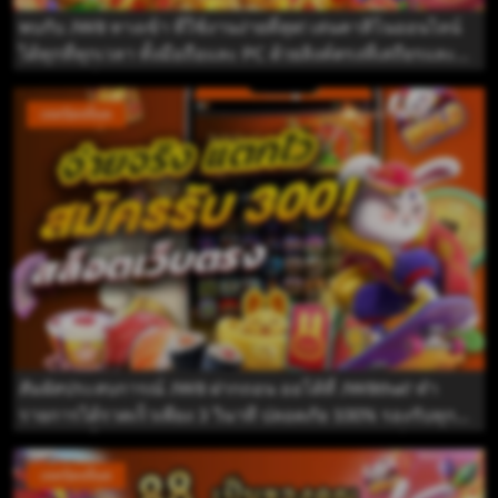
พบกับ JW8 ทางเข้า ที่ใช้งานง่ายที่สุด! เล่นคาสิโนออนไลน์
ได้ทุกที่ทุกเวลา ทั้งมือถือและ PC ด้วยลิงค์ตรงที่เสถียรและ
ปลอดภัยที่สุด.
เทคนิคสล็อต
สัมผัสประสบการณ์ JW8 ฝากถอน ออโต้ที่ JW8thai! ทำ
รายการได้รวดเร็วเพียง 3 วินาที ปลอดภัย 100% รองรับทุก
ธนาคารชั้นนำ ทำธุรกรรมได้เอง 24 ชม. ไร้กังวลเรื่องการ
เงิน
เทคนิคสล็อต