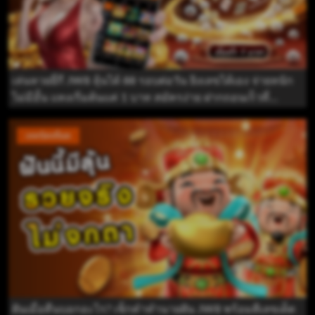
เล่นหวยยี่กี JW8 ลุ้นได้ 88 รอบต่อวัน ยิงเลขได้เอง จ่ายหนัก
ไม่มีอั้น แทงเริ่มต้นแค่ 1 บาท สมัครง่าย ฝากถอนเร็วที่
jw8thai
เทคนิคสล็อต
ฝันเมื่อคืนบอกอะไร? เช็กคำทำนายฝัน JW8 พร้อมตีเลขเด็ด