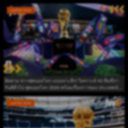
ฟุตบอลโลก2026รอบสุดท้ายได้อีกครั้ง
บอลโลก 2026
ติดตาม ข่าวฟุตบอลโลก แบบเจาะลึก! วิเคราะห์ 42 ทีมที่กา
รันตีตั๋วไป ฟุตบอลโลก 2026 พร้อมเรื่องราวของ ประเทศเจ้า
ภาพบอลโลก 2026 และทีมม้ามืดที่มาแรงที่สุด
บอลโลก 2026