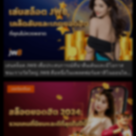
เล่นสล็อต JW8 เพื่อประสบการณ์ที่น่าตื่นเต้นและมีโอกาส
ชนะรางวัลใหญ่ JW8 คือหนึ่งในแพลตฟอร์มคาสิโนออนไลน์
ที่คุณไม่ควรพลาด!
เทคนิคสล็อต