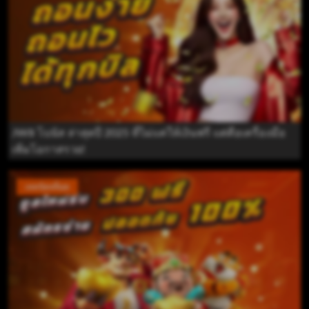
JW8 โบนัส ล่าสุดปี 2025 ที่ไม่แค่ให้เงินฟรี แต่คือเครื่องมือ
เพิ่มโอกาสรวย!
เทคนิคสล็อต