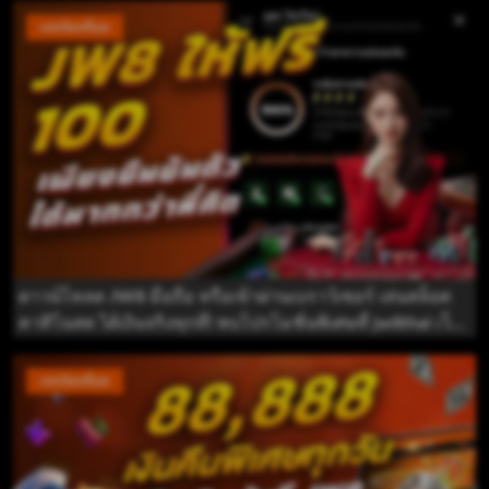
เทคนิคสล็อต
ดาวน์โหลด JW8 มือถือ หรือเข้าผ่านเบราว์เซอร์ เล่นสล็อต
คาสิโนสด ได้เงินจริงทุกที่! พบโปรโมชั่นพิเศษที่ jw8thai เว็บ
ตรง มั่นคง ปลอดภัย
เทคนิคสล็อต