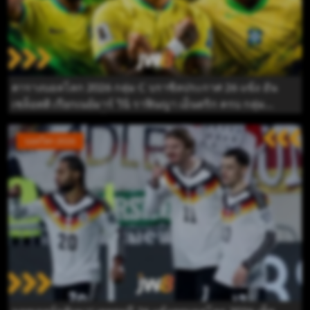
ตารางบอลโลก 2026 กลุ่ม C บราซิลประกาศ 26 แข้ง อัน
เชล็อตติ เรียกเนย์มาร์ วินิ ราฟินญา เอ็นดริก ครบ กลุ่ม
ฟุตบอลโลก 2026 ทั้งหมด ทีมเต็งบอลโลก 2026 ที่น่าจับตา
ที่สุด
บอลโลก 2026