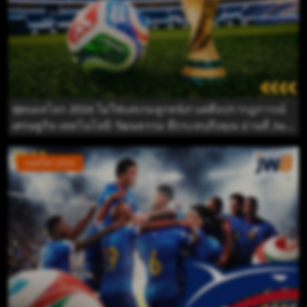
ฟุตบอลโลก 2026 ไม่ใช่แค่เกมลูกหนัง! แต่คือปรากฏการณ์
เศรษฐกิจ-เทคโนโลยี-วัฒนธรรม ที่กระทบถึงคุณ อ่านที่ Jw8
ได้เลย
บอลโลก 2026