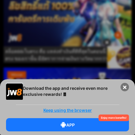
สล็อต66เว็บตรง คือ แหล่งทำเงินที่ดีที่สุดในตอนนี้ สล็อตเว็บ
ตรง ของเรานั้น มีอัตราการจ่ายเงินรางวัลมากกว่าเว็บอื่น ๆ
Winner
Download the app and receive even more
exclusive rewards! 🧧
Keep using the browser
Enjoy more benefits!
APP
Menu
Referral
Register
Rewards Center
Account