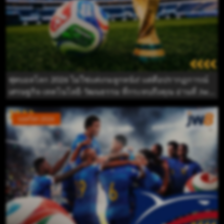
ฟุตบอลโลก 2026 ไม่ใช่แค่เกมลูกหนัง! แต่คือปรากฏการณ์
เศรษฐกิจ-เทคโนโลยี-วัฒนธรรม ที่กระทบถึงคุณ อ่านที่ Jw8
ได้เลย
บอลโลก 2026