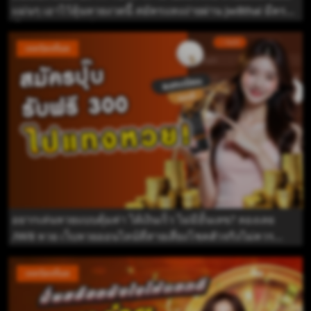
แม่นๆ เอาไว้ลุ้นหวยงวดนี้ สมัครแทงง่ายผ่าน jw8thai มีครบ
ทั้งหวยไทย หวยยี่กี ฮานอย ลาว!
เทคนิคสล็อต
อยากเล่นหวยแบบคุ้มค่า ได้เงินเร็ว ไม่มีอั้นเลข? ลองเลย
JW8 หวย เว็บหวยออนไลน์ที่สายเสี่ยงโชคตัวจริงไม่ควร
พลาด สมัครฟรี มีโปรแจกเพียบ!
เทคนิคสล็อต