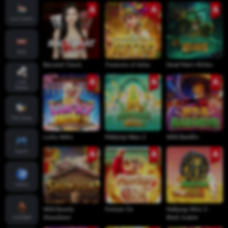
Live Casino
Slots
Baccarat Classic
Treasures of Aztec
Dead Man's Riches
Card
Games
Fish Game
Lucky Neko
Mahjong Ways 2
Wild Bandito
Esport
Lottery
Wild Bounty
Fortune Ox
Mahjong Wins 3 -
Showdown
Black Scatter
Cockfight