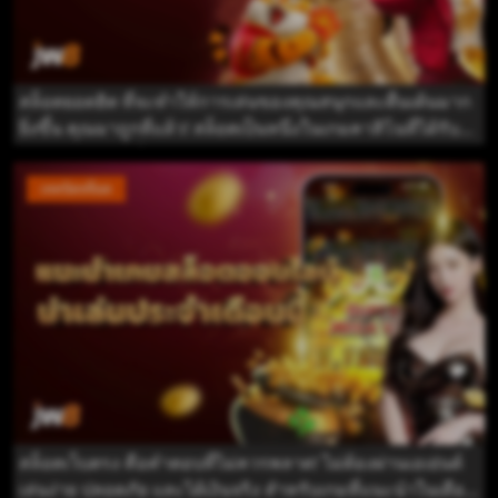
สล็อตยอดฮิต ที่จะทำให้การเล่นของคุณสนุกและตื่นเต้นมาก
ยิ่งขึ้น คุณมาถูกที่แล้ว! สล็อตเป็นหนึ่งในเกมคาสิโนที่ได้รับ
ความนิยมมากที่สุดในโลกออนไลน์
เทคนิคสล็อต
สล็อตเว็บตรง คือคำตอบที่ไม่ควรพลาด! ไม่ต้องผ่านเอเย่นต์
เล่นง่าย ปลอดภัย และได้เงินจริง สำหรับเกมที่แนะนำในเดือน