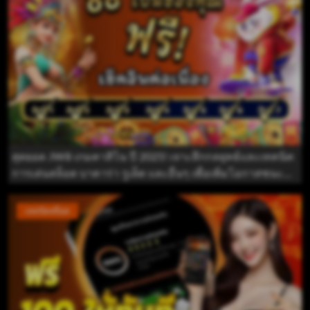
สุดยอด JW8 เกมคาสิโน ปี 2025! เจาะลึกกลยุทธ์และเทคนิค
การเล่นสล็อต บาคาร่า รูเล็ต และอื่นๆ เพื่อเพิ่มโอกาสชนะ
และทำกำไรสูงสุดในทุกการเดิมพัน
เทคนิคสล็อต