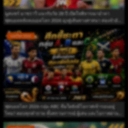
นูสแซร์ มาซราวี แนวรับวัย 28 ปี เปิดใจพิจารณาอำลา
ฟุตบอลหลังจบบอลโลก 2026 มุ่งสู่เส้นทางศาสนา ท่องจำอัล
กุรอาน ดูบอลโลกสด 2026 ตารางบอลโลก 2026 48 ทีมบอล
โลก 2026 มีใครบ้าง
บอลโลก 2026
Geisha’s Revenge
Mahjong Dragon
Sweet Bonanza™
Queen Of Inca
Ways of the Qilin
Anubis Wrath
ฟุตบอลโลก 2026 กลุ่ม ABC ทีมใดยังมีโอกาศเข้ารอบอยู่
ไหม? ตอบทุกคำถาม ทั้งสถานการณ์ ผู้เล่น และโอกาสผ่าน
Mahjong Wins 2
Sweet Bonanza
Caishen Wins
รอบ วิเคราะห์บอลวันนี้ บอลโลก 2026
1000