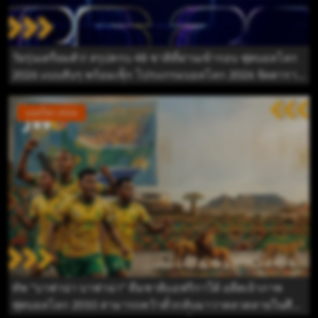
วัยรุ่นเตรียมตัว! สรุปครบ 48 ชาติที่ผ่านเข้ารอบ ฟุตบอลโลก
2026 แบบสับๆ พร้อมเช็ก โปรแกรมบอลโลก 2026 จัดตาราง
เชียร์ทีมโปรดซัมเมอร์นี้ ห้ามพลาด!
บอลโลก 2026
ทัพ "บาฟาน่า บาฟาน่า" ทีมชาติแอฟริกาใต้ อดีตเจ้าภาพ
ฟุตบอลโลก 2010 สามารถคว้าตั๋วกลับมาวาดลวดลายในศึก