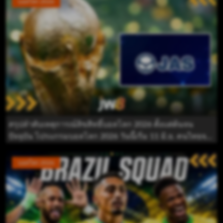
บอลโลก 2026
สรุปลำดับเหตุการณ์ลิขสิทธิ์บอลโลก 2026 ตั้งแต่ต้นจน
ปัจจุบัน โปรแกรมบอลโลก 2026 วันนี้เริ่ม 11 มิ.ย. คนไทยจะ
ดูบอลโลกสด 2026 ได้หรือเปล่า ติดตามผลบอลโลก 2026
ได้ที่ Jw8
บอลโลก 2026