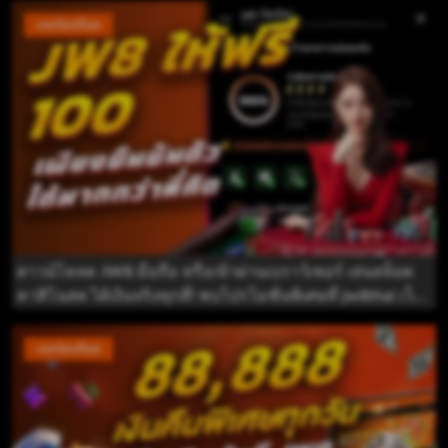
เทคนิคสล็อต
ดาวน์โหลด JW8 มือถือ หรือเข้าผ่านเบราว์เซอร์ เล่นสล็อต
คาสิโนสด ได้เงินจริงทุกที่! พบโปรโมชั่นพิเศษที่ jw8thai เว็บ
ตรง มั่นคง ปลอดภัย
เทคนิคสล็อต