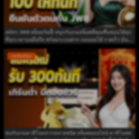
สมัคร JW8 สล็อตวันนี้! สนุกกับเกมสล็อตที่คุณชื่นชอบได้ทุก
ที่ทุกเวลาบนมือถือ พร้อมระบบฝาก-ถอนออโต้ รวดเร็ว มั่นใจ
ได้ในความปลอดภัยสูงสุด!
เทคนิคสล็อต
พบกับเกมคาสิโนหลากหลายชนิด สล็อตออนไลน์ คาสิโนสด