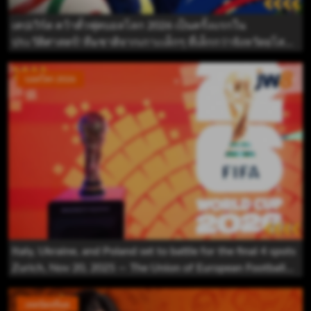
เคปเวิร์ด คว้าตั๋วฟุตบอลโลก 2026 เป็นครั้งแรกใน
ประวัติศาสตร์! ทีมชาติจากเกาะเล็กๆ ที่เล็กกว่าจังหวัดยโสธร
แต่ยิ่งใหญ่พอจะล้มยักษ์แอฟริกา วิเคราะห์รอบแบ่งกลุ่ม บอล
โลก 2026 ได้ที่ Jw8
บอลโลก 2026
Italy, Ukraine, and Poland set to battle for the final 4 spots
Zurich, Nov 20, 2025 — The Union of European Football
Associations (UEFA) has officially announced the list of 16
teams
เทคนิคสล็อต