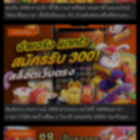
พบกับ JW8 ทางเข้า ที่ใช้งานง่ายที่สุด! เล่นคาสิโนออนไลน์
ได้ทุกที่ทุกเวลา ทั้งมือถือและ PC ด้วยลิงค์ตรงที่เสถียรและ
ปลอดภัยที่สุด.
เทคนิคสล็อต
สัมผัสประสบการณ์ JW8 ฝากถอน ออโต้ที่ JW8thai! ทำ
รายการได้รวดเร็วเพียง 3 วินาที ปลอดภัย 100% รองรับทุก
ธนาคารชั้นนำ ทำธุรกรรมได้เอง 24 ชม. ไร้กังวลเรื่องการ
เงิน
เทคนิคสล็อต