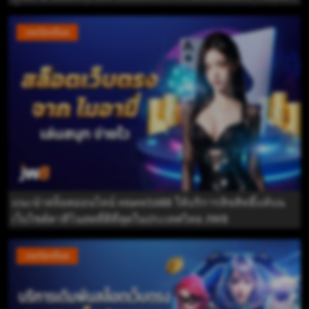
นี้ มีเกมใหม่ ๆ ที่มีกราฟิกสวยงาม และฟีเจอร์โบนัสที่น่าตื่น
เต้นรอคุณอยู่
เทคนิคสล็อต
แนะนำสล็อตออนไลน์ miami1688 ให้บริการลิขสิทธิ์แท้บน
เว็บไซต์คาสิโนสดที่ดีที่สุดในประเทศไทย JW8
เทคนิคสล็อต