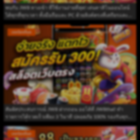
พบกับ JW8 ทางเข้า ที่ใช้งานง่ายที่สุด! เล่นคาสิโนออนไลน์
ได้ทุกที่ทุกเวลา ทั้งมือถือและ PC ด้วยลิงค์ตรงที่เสถียรและ
ปลอดภัยที่สุด.
เทคนิคสล็อต
สัมผัสประสบการณ์ JW8 ฝากถอน ออโต้ที่ JW8thai! ทำ
รายการได้รวดเร็วเพียง 3 วินาที ปลอดภัย 100% รองรับทุก
ธนาคารชั้นนำ ทำธุรกรรมได้เอง 24 ชม. ไร้กังวลเรื่องการ
เงิน
เทคนิคสล็อต