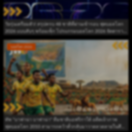
วัยรุ่นเตรียมตัว! สรุปครบ 48 ชาติที่ผ่านเข้ารอบ ฟุตบอลโลก
2026 แบบสับๆ พร้อมเช็ก โปรแกรมบอลโลก 2026 จัดตาราง
เชียร์ทีมโปรดซัมเมอร์นี้ ห้ามพลาด!
บอลโลก 2026
ทัพ "บาฟาน่า บาฟาน่า" ทีมชาติแอฟริกาใต้ อดีตเจ้าภาพ
ฟุตบอลโลก 2010 สามารถคว้าตั๋วกลับมาวาดลวดลายในศึก