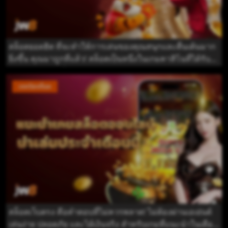
สล็อตยอดฮิต ที่จะทำให้การเล่นของคุณสนุกและตื่นเต้นมาก
ยิ่งขึ้น คุณมาถูกที่แล้ว! สล็อตเป็นหนึ่งในเกมคาสิโนที่ได้รับ
ความนิยมมากที่สุดในโลกออนไลน์
เทคนิคสล็อต
สล็อตเว็บตรง คือคำตอบที่ไม่ควรพลาด! ไม่ต้องผ่านเอเย่นต์
เล่นง่าย ปลอดภัย และได้เงินจริง สำหรับเกมที่แนะนำในเดือน