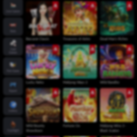
Live Casino
Slots
Baccarat Classic
Treasures of Aztec
Dead Man's Riches
Card
Games
Fish Game
Lucky Neko
Mahjong Ways 2
Wild Bandito
Esport
Lottery
Wild Bounty
Fortune Ox
Mahjong Wins 3 -
Showdown
Black Scatter
Cockfight