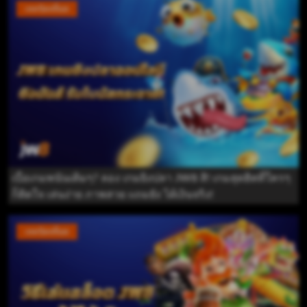
สมัครเลย!
เทคนิคสล็อต
เบื่อเกมพนันเดิมๆ? ลอง เกมยิงปลา JW8 สิ! เกมสุดฮิตที่ใครๆ
ก็ติดใจ เล่นง่าย ภาพสวย แถมยัง ได้เงินจริง!
เทคนิคสล็อต