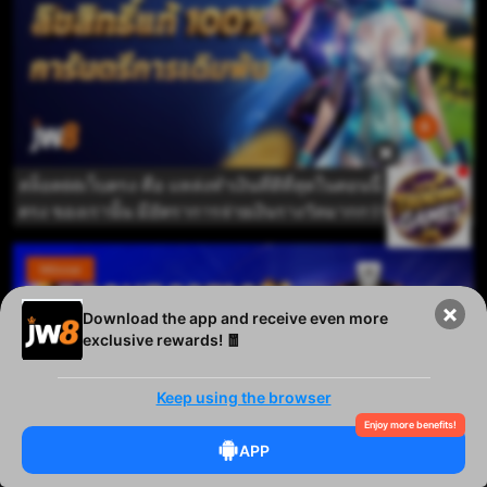
สล็อต66เว็บตรง คือ แหล่งทำเงินที่ดีที่สุดในตอนนี้ สล็อตเว็บ
ตรง ของเรานั้น มีอัตราการจ่ายเงินรางวัลมากกว่าเว็บอื่น ๆ
Winner
Download the app and receive even more
exclusive rewards! 🧧
Keep using the browser
Enjoy more benefits!
APP
Menu
Referral
Register
Rewards Center
Account