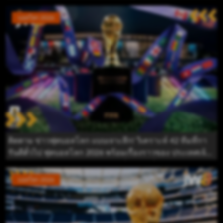
ฟุตบอลโลก2026รอบสุดท้ายได้อีกครั้ง
บอลโลก 2026
ติดตาม ข่าวฟุตบอลโลก แบบเจาะลึก! วิเคราะห์ 42 ทีมที่กา
รันตีตั๋วไป ฟุตบอลโลก 2026 พร้อมเรื่องราวของ ประเทศเจ้า
ภาพบอลโลก 2026 และทีมม้ามืดที่มาแรงที่สุด
บอลโลก 2026