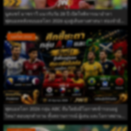
นูสแซร์ มาซราวี แนวรับวัย 28 ปี เปิดใจพิจารณาอำลา
ฟุตบอลหลังจบบอลโลก 2026 มุ่งสู่เส้นทางศาสนา ท่องจำอัล
กุรอาน ดูบอลโลกสด 2026 ตารางบอลโลก 2026 48 ทีมบอล
โลก 2026 มีใครบ้าง
บอลโลก 2026
Geisha’s Revenge
Mahjong Dragon
Sweet Bonanza™
Queen Of Inca
Ways of the Qilin
Anubis Wrath
ฟุตบอลโลก 2026 กลุ่ม ABC ทีมใดยังมีโอกาศเข้ารอบอยู่
ไหม? ตอบทุกคำถาม ทั้งสถานการณ์ ผู้เล่น และโอกาสผ่าน
Mahjong Wins 2
Sweet Bonanza
Caishen Wins
รอบ วิเคราะห์บอลวันนี้ บอลโลก 2026
1000