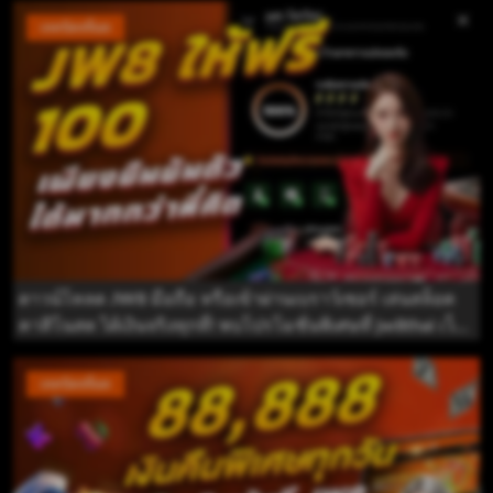
เทคนิคสล็อต
ดาวน์โหลด JW8 มือถือ หรือเข้าผ่านเบราว์เซอร์ เล่นสล็อต
คาสิโนสด ได้เงินจริงทุกที่! พบโปรโมชั่นพิเศษที่ jw8thai เว็บ
ตรง มั่นคง ปลอดภัย
เทคนิคสล็อต