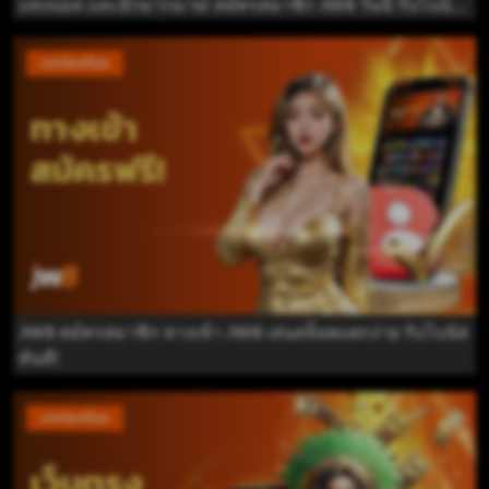
แทงบอล และอีกมากมาย! สมัครสมาชิก JW8 วันนี้ รับโบนัส
สุดคุ้มและโปรโมชั่นพิเศษมากมาย!
เทคนิคสล็อต
JW8 สมัครสมาชิก ทางเข้า JW8 เล่นสล็อตแตกง่าย รับโบนัส
ทันที!
เทคนิคสล็อต