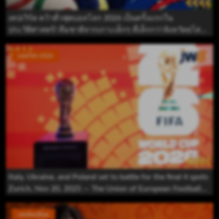
เคปเวิร์ด คว้าตั๋วฟุตบอลโลก 2026 เป็นครั้งแรกใน
ประวัติศาสตร์! ทีมชาติจากเกาะเล็กๆ ที่เล็กกว่าจังหวัดยโสธร
แต่ยิ่งใหญ่พอจะล้มยักษ์แอฟริกา วิเคราะห์รอบแบ่งกลุ่ม บอล
โลก 2026 ได้ที่ Jw8
บอลโลก 2026
Italy, Ukraine, and Poland set to battle for the final 4 spots
Zurich, Nov 20, 2025 — The Union of European Football
Associations (UEFA) has officially announced the list of 16
teams
เทคนิคสล็อต