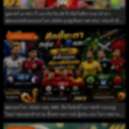
นูสแซร์ มาซราวี แนวรับวัย 28 ปี เปิดใจพิจารณาอำลา
ฟุตบอลหลังจบบอลโลก 2026 มุ่งสู่เส้นทางศาสนา ท่องจำอัล
กุรอาน ดูบอลโลกสด 2026 ตารางบอลโลก 2026 48 ทีมบอล
โลก 2026 มีใครบ้าง
บอลโลก 2026
Geisha’s Revenge
Mahjong Dragon
Sweet Bonanza™
Queen Of Inca
Ways of the Qilin
Anubis Wrath
ฟุตบอลโลก 2026 กลุ่ม ABC ทีมใดยังมีโอกาศเข้ารอบอยู่
ไหม? ตอบทุกคำถาม ทั้งสถานการณ์ ผู้เล่น และโอกาสผ่าน
Mahjong Wins 2
Sweet Bonanza
Caishen Wins
รอบ วิเคราะห์บอลวันนี้ บอลโลก 2026
1000