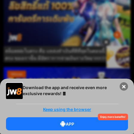
สล็อต66เว็บตรง คือ แหล่งทำเงินที่ดีที่สุดในตอนนี้ สล็อตเว็บ
ตรง ของเรานั้น มีอัตราการจ่ายเงินรางวัลมากกว่าเว็บอื่น ๆ
Winner
Download the app and receive even more
exclusive rewards! 🧧
Keep using the browser
Enjoy more benefits!
APP
Menu
Referral
Register
Rewards Center
Account