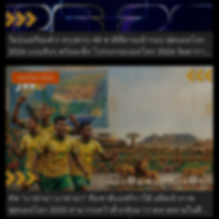
วัยรุ่นเตรียมตัว! สรุปครบ 48 ชาติที่ผ่านเข้ารอบ ฟุตบอลโลก
2026 แบบสับๆ พร้อมเช็ก โปรแกรมบอลโลก 2026 จัดตาราง
เชียร์ทีมโปรดซัมเมอร์นี้ ห้ามพลาด!
บอลโลก 2026
ทัพ "บาฟาน่า บาฟาน่า" ทีมชาติแอฟริกาใต้ อดีตเจ้าภาพ
ฟุตบอลโลก 2010 สามารถคว้าตั๋วกลับมาวาดลวดลายในศึก