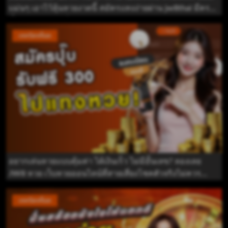
แม่นๆ เอาไว้ลุ้นหวยงวดนี้ สมัครแทงง่ายผ่าน jw8thai มีครบ
ทั้งหวยไทย หวยยี่กี ฮานอย ลาว!
เทคนิคสล็อต
อยากเล่นหวยแบบคุ้มค่า ได้เงินเร็ว ไม่มีอั้นเลข? ลองเลย
JW8 หวย เว็บหวยออนไลน์ที่สายเสี่ยงโชคตัวจริงไม่ควร
พลาด สมัครฟรี มีโปรแจกเพียบ!
เทคนิคสล็อต