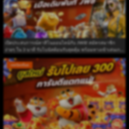
เปิดประสบการณ์คาสิโนออนไลน์กับ JW8! สมัครสมาชิก
ง่ายๆ ใน 3 นาที รับโบนัสต้อนรับสุดคุ้ม พร้อมทางเข้าเล่นเกม
หลากหลาย ปลอดภัย มั่นใจได้ 24 ชม.
เทคนิคสล็อต