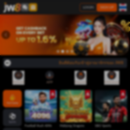
LOGIN
SIGN UP
้อนรับเข้าสู่อาณาจักรของ JW8 แพลตฟอร์มที่ใหญ่ที่สุดในประเทศไทย ที่ได้
Referral
APP
Deposit
Withdraw
Hot Game
Sports
Football Rush 4096
Mahjong Dragons
SBO Sports