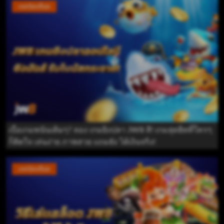
สมัครเลย!
เทคนิคสล็อต
เบื่อเกมพนันเดิมๆ? ลอง เกมยิงปลา JW8 สิ! เกมสุดฮิตที่ใครๆ
ก็ติดใจ เล่นง่าย ภาพสวย แถมยัง ได้เงินจริง!
เทคนิคสล็อต