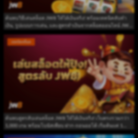
ค้นพบวิธีเล่นสล็อต JW8 ให้ได้เงินจริง! พร้อมเทคนิคลับทำ
เงิน, รูปแบบการเล่น, และสูตรทำเงินจากสล็อตออนไลน์ JW8
เว็บตรงน่าเชื่อถือ สมัครเลย!
เทคนิคสล็อต
ค้นพบสูตรลับเล่นสล็อต JW8 ให้ได้เงินจริง! เว็บตรงรวมกว่า
1,000 เกม พร้อมโบนัสเพียบ ฝาก-ถอนออโต้ เริ่มต้นแค่ 1
บาท! เรียนรู้เทคนิค พิชิตแจ็คพอต และรับสิทธิพิเศษมากมาย