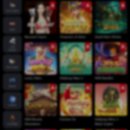
Live Casino
Slots
Baccarat Classic
Treasures of Aztec
Dead Man's Riches
Card
Games
Fish Game
Lucky Neko
Mahjong Ways 2
Wild Bandito
Esport
Lottery
Wild Bounty
Fortune Ox
Mahjong Wins 3 -
Showdown
Black Scatter
Cockfight