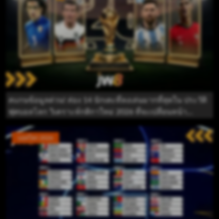
สแกนข้อมูลด่วน! ส่อง 14 นักเตะที่ลงเล่นมากที่สุดใน ประวัติ
ฟุตบอลโลก วิเคราะห์กติกาใหม่ 2026 ที่จะเปลี่ยนหน้า
ประวัติศาสตร์ และหา ทีเด็ดบอลโลก 2026 ไปกับ Jw8
บอลโลก 2026