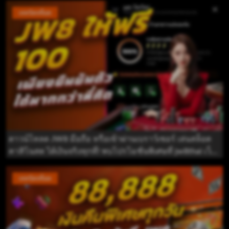
เทคนิคสล็อต
ดาวน์โหลด JW8 มือถือ หรือเข้าผ่านเบราว์เซอร์ เล่นสล็อต
คาสิโนสด ได้เงินจริงทุกที่! พบโปรโมชั่นพิเศษที่ jw8thai เว็บ
ตรง มั่นคง ปลอดภัย
เทคนิคสล็อต