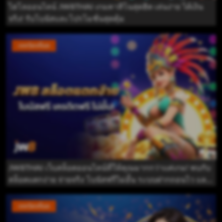
ไฮโลออนไลน์ JW8THAI เกมคาสิโนสุดฮิต เล่นง่าย ได้เงิน
จริง! รับโบนัสและโปรโมชั่นสุดคุ้ม
เทคนิคสล็อต
JW8THAI เว็บสล็อตออนไลน์ที่ให้คุณมากกว่าแค่เกม! พบกับ
สล็อตแตกง่าย จ่ายจริง โบนัสฟรีไม่อั้น ระบบฝากถอนไว และ
เคล็ดลับเล่นสล็อตให้ปัง!
เทคนิคสล็อต