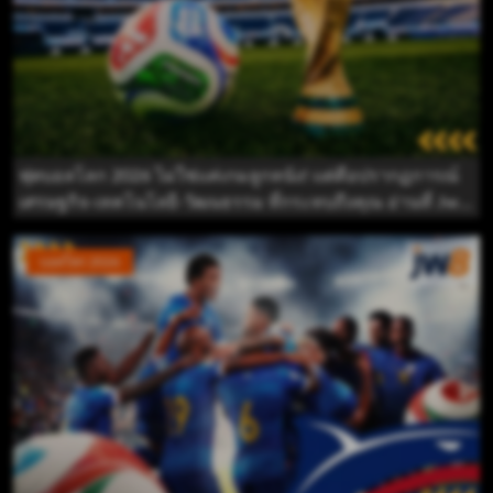
ฟุตบอลโลก 2026 ไม่ใช่แค่เกมลูกหนัง! แต่คือปรากฏการณ์
เศรษฐกิจ-เทคโนโลยี-วัฒนธรรม ที่กระทบถึงคุณ อ่านที่ Jw8
ได้เลย
บอลโลก 2026