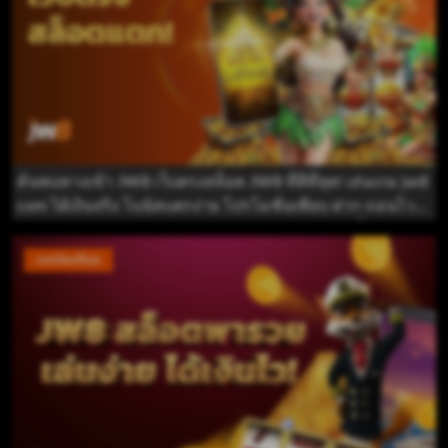
ค้นพบทางเข้า JW8 เว็บตรงสล็อต JW8 ที่ดีที่สุด! เล่นเกม jw8
com ได้เงินจริง โบนัสแตกง่าย โปรโมชั่นเพียบ ฝาก-ถอนไว
ปลอดภัย 100% พร้อมบริการ 24 ชม. สมัครเลยวันนี้!
เทคนิคสล็อต