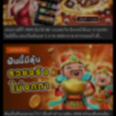
เล่นหวยยี่กี JW8 ลุ้นได้ 88 รอบต่อวัน ยิงเลขได้เอง จ่ายหนัก
ไม่มีอั้น แทงเริ่มต้นแค่ 1 บาท สมัครง่าย ฝากถอนเร็วที่
jw8thai
เทคนิคสล็อต
ฝันเมื่อคืนบอกอะไร? เช็กคำทำนายฝัน JW8 พร้อมตีเลขเด็ด