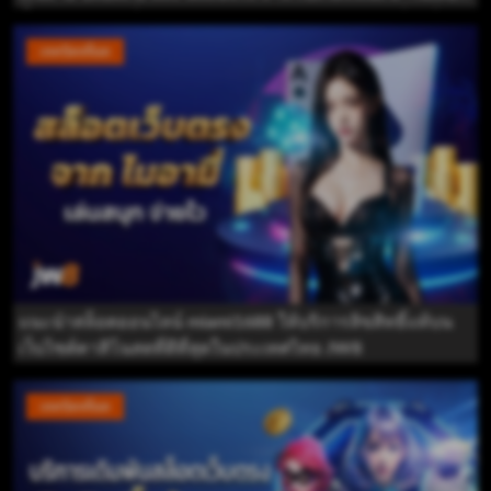
นี้ มีเกมใหม่ ๆ ที่มีกราฟิกสวยงาม และฟีเจอร์โบนัสที่น่าตื่น
เต้นรอคุณอยู่
เทคนิคสล็อต
แนะนำสล็อตออนไลน์ miami1688 ให้บริการลิขสิทธิ์แท้บน
เว็บไซต์คาสิโนสดที่ดีที่สุดในประเทศไทย JW8
เทคนิคสล็อต