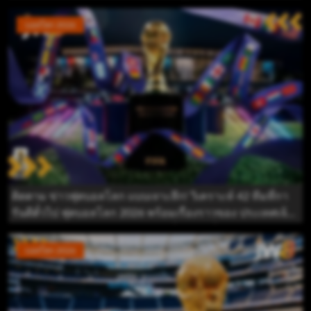
ฟุตบอลโลก2026รอบสุดท้ายได้อีกครั้ง
บอลโลก 2026
ติดตาม ข่าวฟุตบอลโลก แบบเจาะลึก! วิเคราะห์ 42 ทีมที่กา
รันตีตั๋วไป ฟุตบอลโลก 2026 พร้อมเรื่องราวของ ประเทศเจ้า
ภาพบอลโลก 2026 และทีมม้ามืดที่มาแรงที่สุด
บอลโลก 2026