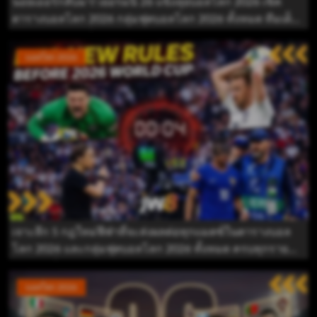
นอยเออร์กลับมา! เยอรมนี 26 แข้งลุยบอลโลก 2026 เช็ค
ตารางบอลโลก 2026 กลุ่มฟุตบอลโลก 2026 ทั้งหมด ทีมเต็ง
บอลโลก 2026 ที่มาพร้อมดราม่าสุดเซอร์ไพรส์
บอลโลก 2026
เจาะลึก 5 กฎใหม่ฟีฟ่าที่จะส่งผลต่อทุกแมตช์ในตารางบอล
โลก 2026 และกลุ่มฟุตบอลโลก 2026 ทั้งหมด ครบทุกราย
ละเอียดที่แฟนบอลต้องรู้
บอลโลก 2026