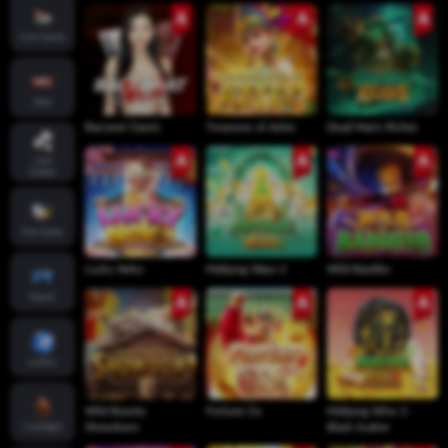
Live Casino
Slots
Baccarat Classic
Treasures of Aztec
Dead Man's Riches
Card
Games
Fish Game
Lucky Neko
Mahjong Ways 2
Wild Bandito
Esport
Lottery
Wild Bounty
Fortune Ox
Mahjong Wins 3 -
Showdown
Black Scatter
Cockfight