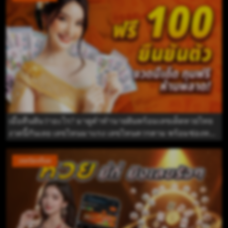
เมื่อคืนฝันว่าอะไร? มาดูคำทำนายฝันพร้อมเลขเด็ดหวยไทย
งวดนี้กันเลย เลขไหนมาแรง เลขไหนควรตาม พร้อมช่องทาง
แทงหวยง่ายๆ ผ่าน jw8thai10.com
เทคนิคสล็อต