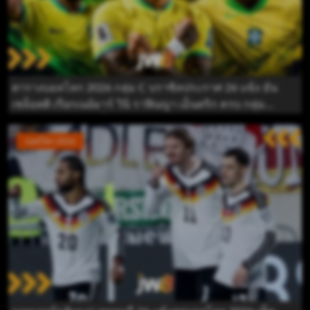
ตารางบอลโลก 2026 กลุ่ม C บราซิลประกาศ 26 แข้ง อัน
เชล็อตติ เรียกเนย์มาร์ วินิ ราฟินญา เอ็นดริก ครบ กลุ่ม
ฟุตบอลโลก 2026 ทั้งหมด ทีมเต็งบอลโลก 2026 ที่น่าจับตา
ที่สุด
บอลโลก 2026