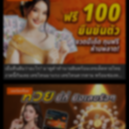
เมื่อคืนฝันว่าอะไร? มาดูคำทำนายฝันพร้อมเลขเด็ดหวยไทย
งวดนี้กันเลย เลขไหนมาแรง เลขไหนควรตาม พร้อมช่องทาง
แทงหวยง่ายๆ ผ่าน jw8thai10.com
เทคนิคสล็อต