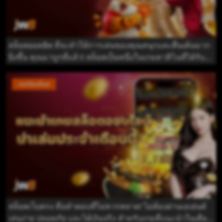
สล็อตยอดฮิต ที่จะทำให้การเล่นของคุณสนุกและตื่นเต้นมาก
ยิ่งขึ้น คุณมาถูกที่แล้ว! สล็อตเป็นหนึ่งในเกมคาสิโนที่ได้รับ
ความนิยมมากที่สุดในโลกออนไลน์
เทคนิคสล็อต
สล็อตเว็บตรง คือคำตอบที่ไม่ควรพลาด! ไม่ต้องผ่านเอเย่นต์
เล่นง่าย ปลอดภัย และได้เงินจริง สำหรับเกมที่แนะนำในเดือน