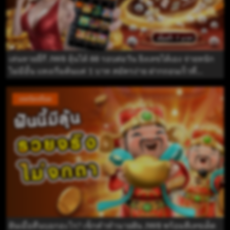
เล่นหวยยี่กี JW8 ลุ้นได้ 88 รอบต่อวัน ยิงเลขได้เอง จ่ายหนัก
ไม่มีอั้น แทงเริ่มต้นแค่ 1 บาท สมัครง่าย ฝากถอนเร็วที่
jw8thai
เทคนิคสล็อต
ฝันเมื่อคืนบอกอะไร? เช็กคำทำนายฝัน JW8 พร้อมตีเลขเด็ด