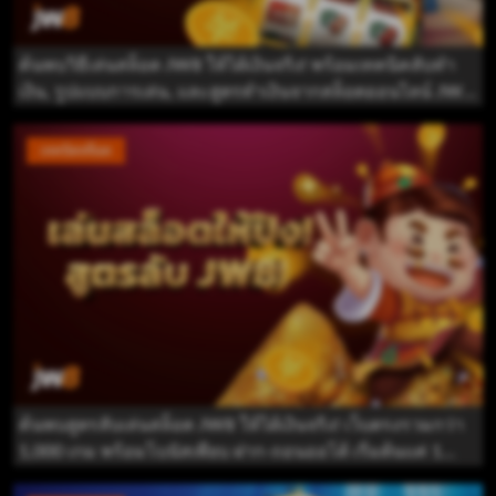
ค้นพบวิธีเล่นสล็อต JW8 ให้ได้เงินจริง! พร้อมเทคนิคลับทำ
เงิน, รูปแบบการเล่น, และสูตรทำเงินจากสล็อตออนไลน์ JW8
เว็บตรงน่าเชื่อถือ สมัครเลย!
เทคนิคสล็อต
ค้นพบสูตรลับเล่นสล็อต JW8 ให้ได้เงินจริง! เว็บตรงรวมกว่า
1,000 เกม พร้อมโบนัสเพียบ ฝาก-ถอนออโต้ เริ่มต้นแค่ 1
บาท! เรียนรู้เทคนิค พิชิตแจ็คพอต และรับสิทธิพิเศษมากมาย