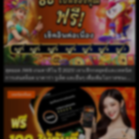
สุดยอด JW8 เกมคาสิโน ปี 2025! เจาะลึกกลยุทธ์และเทคนิค
การเล่นสล็อต บาคาร่า รูเล็ต และอื่นๆ เพื่อเพิ่มโอกาสชนะ
และทำกำไรสูงสุดในทุกการเดิมพัน
เทคนิคสล็อต