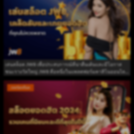
เล่นสล็อต JW8 เพื่อประสบการณ์ที่น่าตื่นเต้นและมีโอกาส
ชนะรางวัลใหญ่ JW8 คือหนึ่งในแพลตฟอร์มคาสิโนออนไลน์
ที่คุณไม่ควรพลาด!
เทคนิคสล็อต