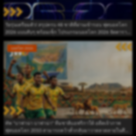
วัยรุ่นเตรียมตัว! สรุปครบ 48 ชาติที่ผ่านเข้ารอบ ฟุตบอลโลก
2026 แบบสับๆ พร้อมเช็ก โปรแกรมบอลโลก 2026 จัดตาราง
เชียร์ทีมโปรดซัมเมอร์นี้ ห้ามพลาด!
บอลโลก 2026
ทัพ "บาฟาน่า บาฟาน่า" ทีมชาติแอฟริกาใต้ อดีตเจ้าภาพ
ฟุตบอลโลก 2010 สามารถคว้าตั๋วกลับมาวาดลวดลายในศึก