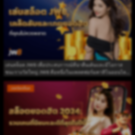
เล่นสล็อต JW8 เพื่อประสบการณ์ที่น่าตื่นเต้นและมีโอกาส
ชนะรางวัลใหญ่ JW8 คือหนึ่งในแพลตฟอร์มคาสิโนออนไลน์
ที่คุณไม่ควรพลาด!
เทคนิคสล็อต