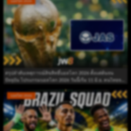
บอลโลก 2026
สรุปลำดับเหตุการณ์ลิขสิทธิ์บอลโลก 2026 ตั้งแต่ต้นจน
ปัจจุบัน โปรแกรมบอลโลก 2026 วันนี้เริ่ม 11 มิ.ย. คนไทยจะ
ดูบอลโลกสด 2026 ได้หรือเปล่า ติดตามผลบอลโลก 2026
ได้ที่ Jw8
บอลโลก 2026