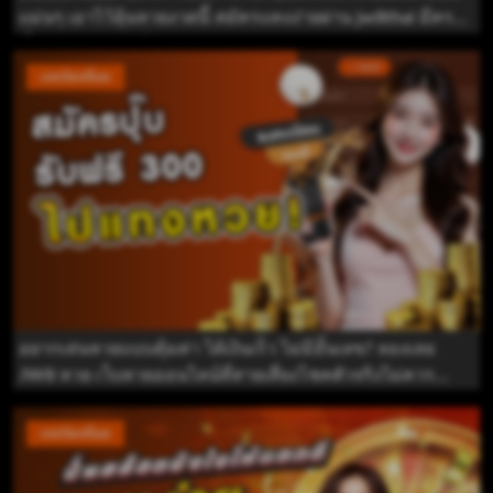
แม่นๆ เอาไว้ลุ้นหวยงวดนี้ สมัครแทงง่ายผ่าน jw8thai มีครบ
ทั้งหวยไทย หวยยี่กี ฮานอย ลาว!
เทคนิคสล็อต
อยากเล่นหวยแบบคุ้มค่า ได้เงินเร็ว ไม่มีอั้นเลข? ลองเลย
JW8 หวย เว็บหวยออนไลน์ที่สายเสี่ยงโชคตัวจริงไม่ควร
พลาด สมัครฟรี มีโปรแจกเพียบ!
เทคนิคสล็อต