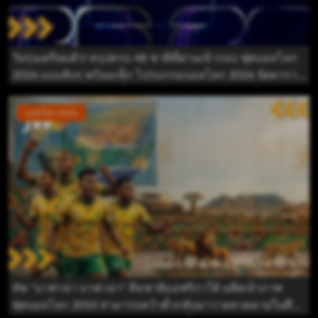
วัยรุ่นเตรียมตัว! สรุปครบ 48 ชาติที่ผ่านเข้ารอบ ฟุตบอลโลก
2026 แบบสับๆ พร้อมเช็ก โปรแกรมบอลโลก 2026 จัดตาราง
เชียร์ทีมโปรดซัมเมอร์นี้ ห้ามพลาด!
บอลโลก 2026
ทัพ "บาฟาน่า บาฟาน่า" ทีมชาติแอฟริกาใต้ อดีตเจ้าภาพ
ฟุตบอลโลก 2010 สามารถคว้าตั๋วกลับมาวาดลวดลายในศึก