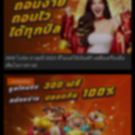
JW8 โบนัส ล่าสุดปี 2025 ที่ไม่แค่ให้เงินฟรี แต่คือเครื่องมือ
เพิ่มโอกาสรวย!
เทคนิคสล็อต