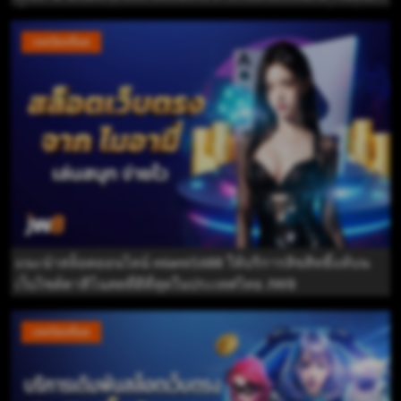
นี้ มีเกมใหม่ ๆ ที่มีกราฟิกสวยงาม และฟีเจอร์โบนัสที่น่าตื่น
เต้นรอคุณอยู่
เทคนิคสล็อต
แนะนำสล็อตออนไลน์ miami1688 ให้บริการลิขสิทธิ์แท้บน
เว็บไซต์คาสิโนสดที่ดีที่สุดในประเทศไทย JW8
เทคนิคสล็อต