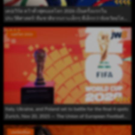
เคปเวิร์ด คว้าตั๋วฟุตบอลโลก 2026 เป็นครั้งแรกใน
ประวัติศาสตร์! ทีมชาติจากเกาะเล็กๆ ที่เล็กกว่าจังหวัดยโสธร
แต่ยิ่งใหญ่พอจะล้มยักษ์แอฟริกา วิเคราะห์รอบแบ่งกลุ่ม บอล
โลก 2026 ได้ที่ Jw8
บอลโลก 2026
Italy, Ukraine, and Poland set to battle for the final 4 spots
Zurich, Nov 20, 2025 — The Union of European Football
Associations (UEFA) has officially announced the list of 16
teams
เทคนิคสล็อต