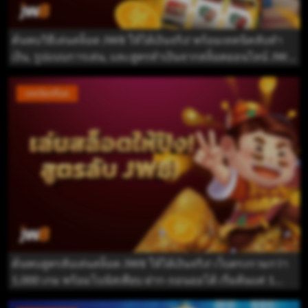
ค้นพบวิธีเล่นสล็อต JW8 ให้ได้เงินจริง! พร้อมเทคนิคลับทำ
เงิน, รูปแบบการเล่น, และสูตรทำเงินจากสล็อตออนไลน์ JW8
เว็บตรงน่าเชื่อถือ สมัครเลย!
เทคนิคสล็อต
ค้นพบสูตรลับเล่นสล็อต JW8 ให้ได้เงินจริง! เว็บตรงรวมกว่า
1,000 เกม พร้อมโบนัสเพียบ ฝาก-ถอนออโต้ เริ่มต้นแค่ 1
บาท! เรียนรู้เทคนิค พิชิตแจ็คพอต และรับสิทธิพิเศษมากมาย