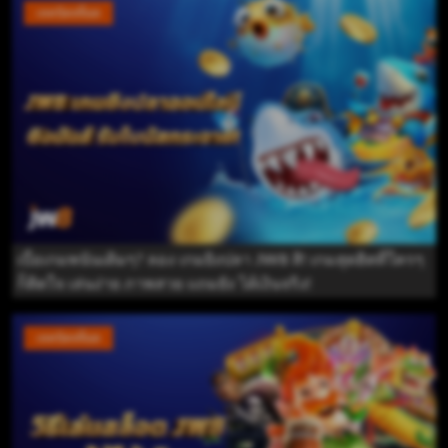
สมัครเลย!
เทคนิคสล็อต
เบื่อเกมพนันเดิมๆ? ลอง เกมยิงปลา JW8 สิ! เกมสุดฮิตที่ใครๆ
ก็ติดใจ เล่นง่าย ภาพสวย แถมยัง ได้เงินจริง!
เทคนิคสล็อต