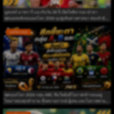
นูสแซร์ มาซราวี แนวรับวัย 28 ปี เปิดใจพิจารณาอำลา
ฟุตบอลหลังจบบอลโลก 2026 มุ่งสู่เส้นทางศาสนา ท่องจำอัล
กุรอาน ดูบอลโลกสด 2026 ตารางบอลโลก 2026 48 ทีมบอล
โลก 2026 มีใครบ้าง
บอลโลก 2026
Geisha’s Revenge
Mahjong Dragon
Sweet Bonanza™
Queen Of Inca
Ways of the Qilin
Anubis Wrath
ฟุตบอลโลก 2026 กลุ่ม ABC ทีมใดยังมีโอกาศเข้ารอบอยู่
ไหม? ตอบทุกคำถาม ทั้งสถานการณ์ ผู้เล่น และโอกาสผ่าน
Mahjong Wins 2
Sweet Bonanza
Caishen Wins
รอบ วิเคราะห์บอลวันนี้ บอลโลก 2026
1000