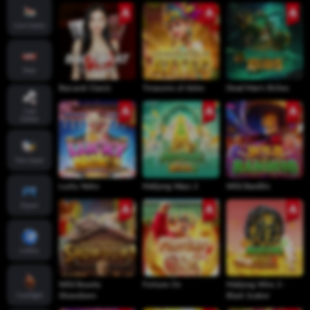
Live Casino
Slots
Baccarat Classic
Treasures of Aztec
Dead Man's Riches
Card
Games
Fish Game
Lucky Neko
Mahjong Ways 2
Wild Bandito
Esport
Lottery
Wild Bounty
Fortune Ox
Mahjong Wins 3 -
Showdown
Black Scatter
Cockfight