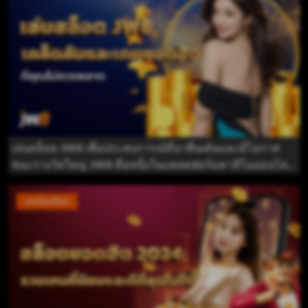
เล่นสล็อต JW8 เพื่อประสบการณ์ที่น่าตื่นเต้นและมีโอกาส
ชนะรางวัลใหญ่ JW8 คือหนึ่งในแพลตฟอร์มคาสิโนออนไลน์
ที่คุณไม่ควรพลาด!
เทคนิคสล็อต