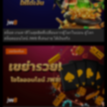
สล็อต เกมคาสิโนสุดฮิตที่เปลี่ยนจากตู้โยกในบ่อน สู่โลก
สล็อตออนไลน์ JW8 ที่เล่นง่าย ได้เงินจริง
เทคนิคสล็อต