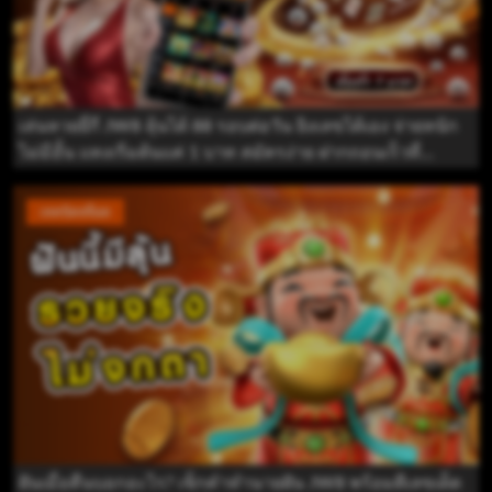
เล่นหวยยี่กี JW8 ลุ้นได้ 88 รอบต่อวัน ยิงเลขได้เอง จ่ายหนัก
ไม่มีอั้น แทงเริ่มต้นแค่ 1 บาท สมัครง่าย ฝากถอนเร็วที่
jw8thai
เทคนิคสล็อต
ฝันเมื่อคืนบอกอะไร? เช็กคำทำนายฝัน JW8 พร้อมตีเลขเด็ด