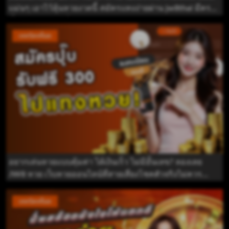
แม่นๆ เอาไว้ลุ้นหวยงวดนี้ สมัครแทงง่ายผ่าน jw8thai มีครบ
ทั้งหวยไทย หวยยี่กี ฮานอย ลาว!
เทคนิคสล็อต
อยากเล่นหวยแบบคุ้มค่า ได้เงินเร็ว ไม่มีอั้นเลข? ลองเลย
JW8 หวย เว็บหวยออนไลน์ที่สายเสี่ยงโชคตัวจริงไม่ควร
พลาด สมัครฟรี มีโปรแจกเพียบ!
เทคนิคสล็อต