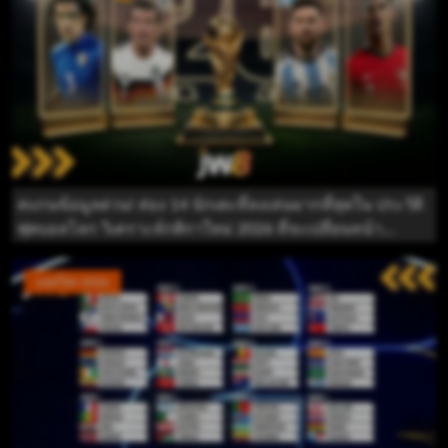
สแกนข้อมูลด่วน! ส่อง 14 นักเตะที่ลงเล่นมากที่สุดใน ประวัติ
ฟุตบอลโลก วิเคราะห์กติกาใหม่ 2026 ที่จะเปลี่ยนหน้า
ประวัติศาสตร์ และหา ทีเด็ดบอลโลก 2026 ไปกับ Jw8
บอลโลก 2026