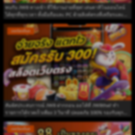
พบกับ JW8 ทางเข้า ที่ใช้งานง่ายที่สุด! เล่นคาสิโนออนไลน์
ได้ทุกที่ทุกเวลา ทั้งมือถือและ PC ด้วยลิงค์ตรงที่เสถียรและ
ปลอดภัยที่สุด.
เทคนิคสล็อต
สัมผัสประสบการณ์ JW8 ฝากถอน ออโต้ที่ JW8thai! ทำ
รายการได้รวดเร็วเพียง 3 วินาที ปลอดภัย 100% รองรับทุก
ธนาคารชั้นนำ ทำธุรกรรมได้เอง 24 ชม. ไร้กังวลเรื่องการ
เงิน
เทคนิคสล็อต