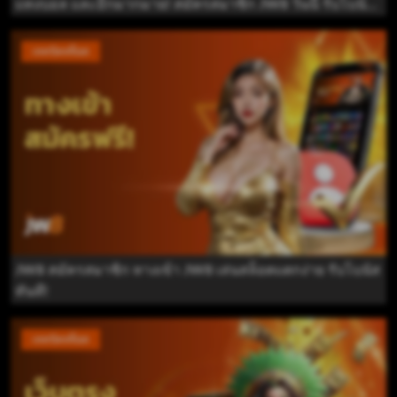
แทงบอล และอีกมากมาย! สมัครสมาชิก JW8 วันนี้ รับโบนัส
สุดคุ้มและโปรโมชั่นพิเศษมากมาย!
เทคนิคสล็อต
JW8 สมัครสมาชิก ทางเข้า JW8 เล่นสล็อตแตกง่าย รับโบนัส
ทันที!
เทคนิคสล็อต