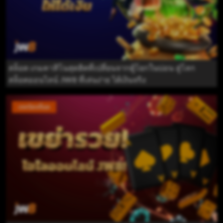
สล็อต เกมคาสิโนสุดฮิตที่เปลี่ยนจากตู้โยกในบ่อน สู่โลก
สล็อตออนไลน์ JW8 ที่เล่นง่าย ได้เงินจริง
เทคนิคสล็อต