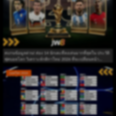
สแกนข้อมูลด่วน! ส่อง 14 นักเตะที่ลงเล่นมากที่สุดใน ประวัติ
ฟุตบอลโลก วิเคราะห์กติกาใหม่ 2026 ที่จะเปลี่ยนหน้า
ประวัติศาสตร์ และหา ทีเด็ดบอลโลก 2026 ไปกับ Jw8
บอลโลก 2026