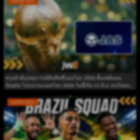
บอลโลก 2026
สรุปลำดับเหตุการณ์ลิขสิทธิ์บอลโลก 2026 ตั้งแต่ต้นจน
ปัจจุบัน โปรแกรมบอลโลก 2026 วันนี้เริ่ม 11 มิ.ย. คนไทยจะ
ดูบอลโลกสด 2026 ได้หรือเปล่า ติดตามผลบอลโลก 2026
ได้ที่ Jw8
บอลโลก 2026