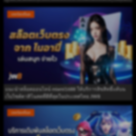
นี้ มีเกมใหม่ ๆ ที่มีกราฟิกสวยงาม และฟีเจอร์โบนัสที่น่าตื่น
เต้นรอคุณอยู่
เทคนิคสล็อต
แนะนำสล็อตออนไลน์ miami1688 ให้บริการลิขสิทธิ์แท้บน
เว็บไซต์คาสิโนสดที่ดีที่สุดในประเทศไทย JW8
เทคนิคสล็อต