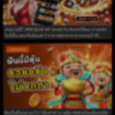
เล่นหวยยี่กี JW8 ลุ้นได้ 88 รอบต่อวัน ยิงเลขได้เอง จ่ายหนัก
ไม่มีอั้น แทงเริ่มต้นแค่ 1 บาท สมัครง่าย ฝากถอนเร็วที่
jw8thai
เทคนิคสล็อต
ฝันเมื่อคืนบอกอะไร? เช็กคำทำนายฝัน JW8 พร้อมตีเลขเด็ด