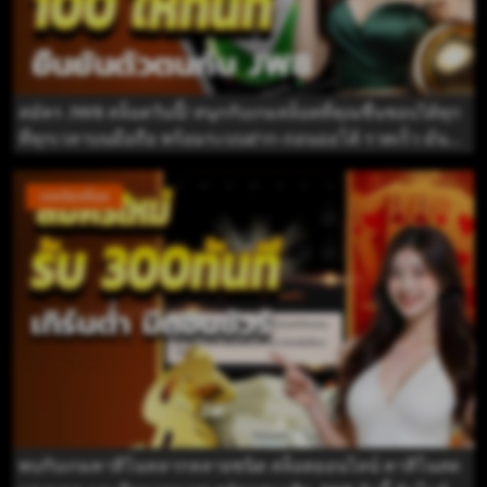
สมัคร JW8 สล็อตวันนี้! สนุกกับเกมสล็อตที่คุณชื่นชอบได้ทุก
ที่ทุกเวลาบนมือถือ พร้อมระบบฝาก-ถอนออโต้ รวดเร็ว มั่นใจ
ได้ในความปลอดภัยสูงสุด!
เทคนิคสล็อต
พบกับเกมคาสิโนหลากหลายชนิด สล็อตออนไลน์ คาสิโนสด