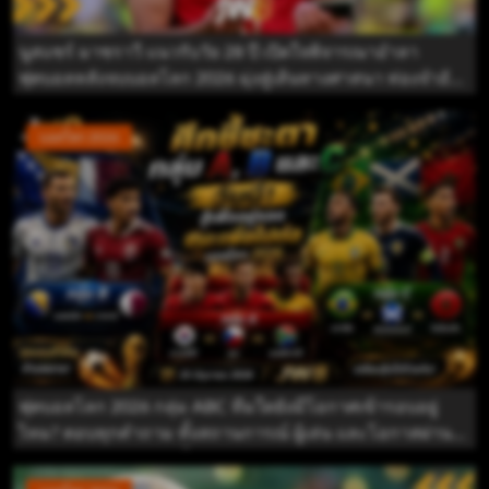
นูสแซร์ มาซราวี แนวรับวัย 28 ปี เปิดใจพิจารณาอำลา
ฟุตบอลหลังจบบอลโลก 2026 มุ่งสู่เส้นทางศาสนา ท่องจำอัล
กุรอาน ดูบอลโลกสด 2026 ตารางบอลโลก 2026 48 ทีมบอล
โลก 2026 มีใครบ้าง
บอลโลก 2026
Geisha’s Revenge
Mahjong Dragon
Sweet Bonanza™
Queen Of Inca
Ways of the Qilin
Anubis Wrath
ฟุตบอลโลก 2026 กลุ่ม ABC ทีมใดยังมีโอกาศเข้ารอบอยู่
ไหม? ตอบทุกคำถาม ทั้งสถานการณ์ ผู้เล่น และโอกาสผ่าน
Mahjong Wins 2
Sweet Bonanza
Caishen Wins
รอบ วิเคราะห์บอลวันนี้ บอลโลก 2026
1000