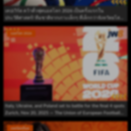
เคปเวิร์ด คว้าตั๋วฟุตบอลโลก 2026 เป็นครั้งแรกใน
ประวัติศาสตร์! ทีมชาติจากเกาะเล็กๆ ที่เล็กกว่าจังหวัดยโสธร
แต่ยิ่งใหญ่พอจะล้มยักษ์แอฟริกา วิเคราะห์รอบแบ่งกลุ่ม บอล
โลก 2026 ได้ที่ Jw8
บอลโลก 2026
Italy, Ukraine, and Poland set to battle for the final 4 spots
Zurich, Nov 20, 2025 — The Union of European Football
Associations (UEFA) has officially announced the list of 16
teams
เทคนิคสล็อต