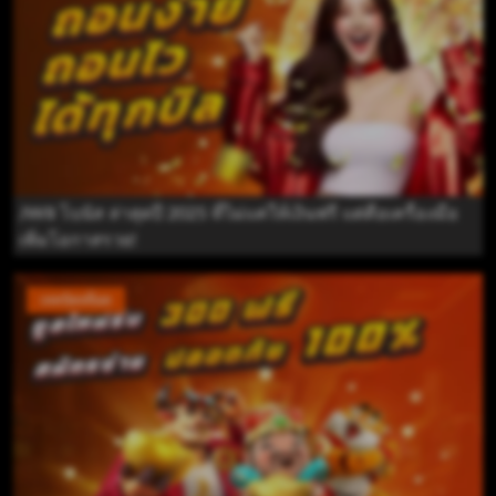
JW8 โบนัส ล่าสุดปี 2025 ที่ไม่แค่ให้เงินฟรี แต่คือเครื่องมือ
เพิ่มโอกาสรวย!
เทคนิคสล็อต