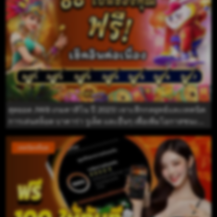
สุดยอด JW8 เกมคาสิโน ปี 2025! เจาะลึกกลยุทธ์และเทคนิค
การเล่นสล็อต บาคาร่า รูเล็ต และอื่นๆ เพื่อเพิ่มโอกาสชนะ
และทำกำไรสูงสุดในทุกการเดิมพัน
เทคนิคสล็อต