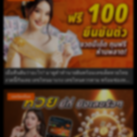
เมื่อคืนฝันว่าอะไร? มาดูคำทำนายฝันพร้อมเลขเด็ดหวยไทย
งวดนี้กันเลย เลขไหนมาแรง เลขไหนควรตาม พร้อมช่องทาง
แทงหวยง่ายๆ ผ่าน jw8thai10.com
เทคนิคสล็อต