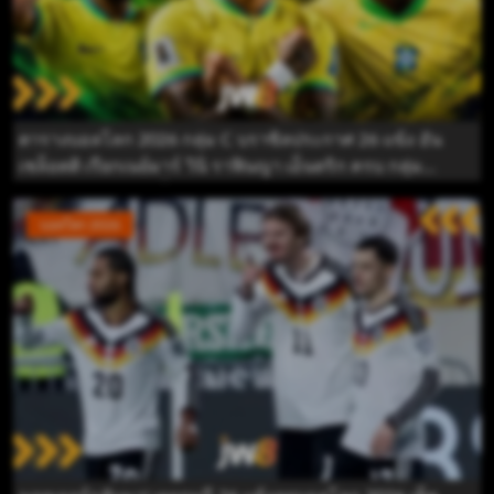
ตารางบอลโลก 2026 กลุ่ม C บราซิลประกาศ 26 แข้ง อัน
เชล็อตติ เรียกเนย์มาร์ วินิ ราฟินญา เอ็นดริก ครบ กลุ่ม
ฟุตบอลโลก 2026 ทั้งหมด ทีมเต็งบอลโลก 2026 ที่น่าจับตา
ที่สุด
บอลโลก 2026