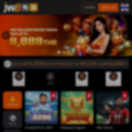
LOGIN
SIGN UP
าน PAGCOR เกมส์สล็อตที่มีค่า RTP สูงที่สุดในประเทศ พร้อมแจกของสมนาคุณ
Referral
APP
Deposit
Withdraw
Hot Game
Sports
Football Rush 4096
Mahjong Dragons
SBO Sports