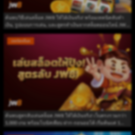
ค้นพบวิธีเล่นสล็อต JW8 ให้ได้เงินจริง! พร้อมเทคนิคลับทำ
เงิน, รูปแบบการเล่น, และสูตรทำเงินจากสล็อตออนไลน์ JW8
เว็บตรงน่าเชื่อถือ สมัครเลย!
เทคนิคสล็อต
ค้นพบสูตรลับเล่นสล็อต JW8 ให้ได้เงินจริง! เว็บตรงรวมกว่า
1,000 เกม พร้อมโบนัสเพียบ ฝาก-ถอนออโต้ เริ่มต้นแค่ 1
บาท! เรียนรู้เทคนิค พิชิตแจ็คพอต และรับสิทธิพิเศษมากมาย