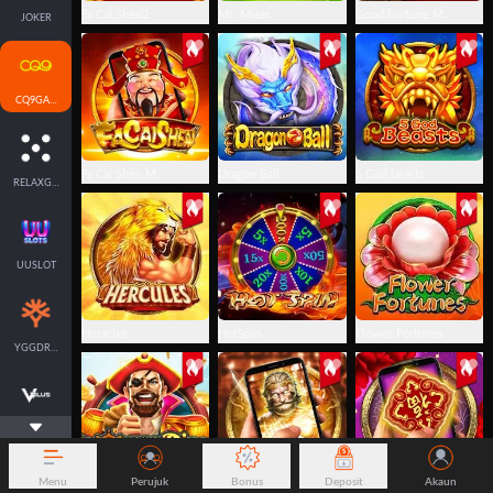
Fa Cai Shen2
Mr. Miser
Good Fortune M
JOKER
CQ9GAMING
Fa Cai Shen M
Dragon Ball
5 God beasts
RELAXGAMING
UUSLOT
Heracles
HotSpin
Flower Fortunes
YGGDRASIL
VPLUS
Menu
Perujuk
Bonus
Deposit
Akaun