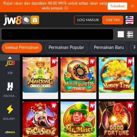
Rujuk rakan dan dapatkan 48.00 MYR untuk setiap rakan yang
RICHGAMING
Tukarkan
anda jemput. 💥
LOG MASUK
DAFTAR
FASTSPIN
Semua Permainan
Permainan Popular
Permainan Baru
P
CRAZYGAMING
JDB
HACKSAWGAMING
Mahjong Rich Ways
Mini Roulette
Money Tree
NOLIMITCITY