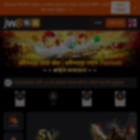
मित्रलाई सिफारिस गर्नुहोस र प्रत्येक मित्रलाई तपाईंले 500.00 NPR असली
प्राप्त
शेष प्राप्त गर्नुहोस्। 💥
गर्नुहोस्
लगइन
साइन अप
े! नयाँ सदस्यहरूका लागि १००% सम्मको स्वागत बोनस! अहिले सहभागी हुनुहोस्!
रेफरल
एप
जमा
निकासी
ज्याकपोट