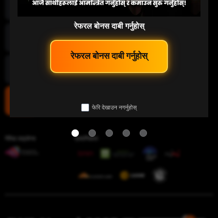
माछा पकड्नु
रेफरल बोनस दाबी गर्नुहोस्
लटरी
 रेफरल बोनस दाबी गर्नुहोस् 
इ-स्पोर्ट
फेरि देखाउन नगर्नुहोस्
चिडियाँ युद्ध
गेमिङ लाइसेन्स
प्रमाणिकता