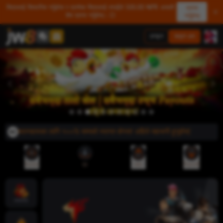
मित्रलाई सिफारिस गर्नुहोस र प्रत्येक मित्रलाई तपाईंले 500.00 NPR असली
प्राप्त
शेष प्राप्त गर्नुहोस्। 💥
गर्नुहोस्
लगइन
साइन अप
नयाँ सदस्यहरूका लागि १००% सम्मको स्वागत बोनस! अहिले सहभागी हुनुहोस्!
रेफरल
एप
जमा
निकासी
ज्याकपोट