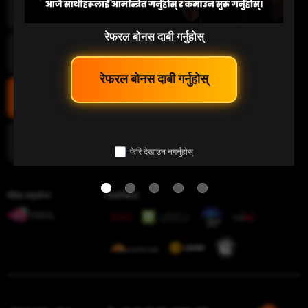
माछा पकड्नु
रेफरल बोनस दाबी गर्नुहोस्
लटरी
 रेफरल बोनस दाबी गर्नुहोस् 
इ-स्पोर्ट
फेरि देखाउन नगर्नुहोस्
चिडियाँ युद्ध
गेमिङ लाइसेन्स
प्रमाणिकता