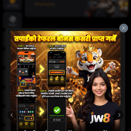
तातो खेलहरू
खेलकुद
क्रिकेट
जीवन क्यासिनो
स्लट
दुर्घटना खेल
कार्ड खेलहरू