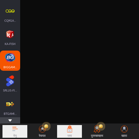
CQ9GAMING
KA-FISH
BIGGAMING
SPLUS-FISH
BTGAMING-FISH
मेनु
रेफरल
जमा
पुरस्कारहरू
खाता