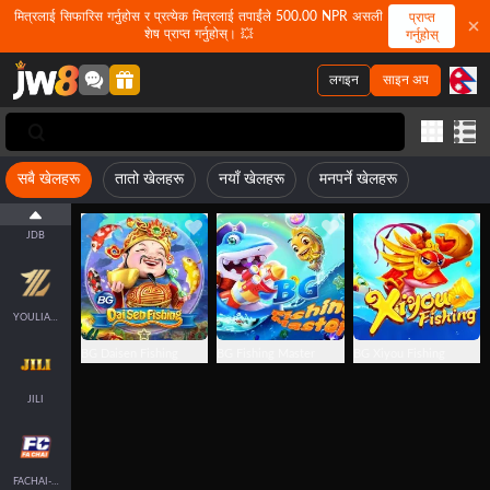
मित्रलाई सिफारिस गर्नुहोस र प्रत्येक मित्रलाई तपाईंले 500.00 NPR असली
प्राप्त
शेष प्राप्त गर्नुहोस्। 💥
गर्नुहोस्
लगइन
साइन अप
FASTSPIN-FISH
सबै खेलहरू
तातो खेलहरू
नयाँ खेलहरू
मनपर्ने खेलहरू
JDB
YOULIANGAMING
BG Daisen Fishing
BG Fishing Master
BG Xiyou Fishing
JILI
FACHAI-FISH