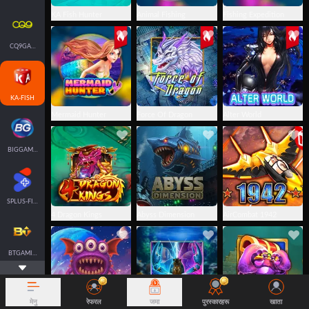
KA Fish Hunter
Animal Fishing
Fishing Expedition
CQ9GAMING
KA-FISH
Mermaid Hunter
Force Of Dragon
Alter World
BIGGAMING
SPLUS-FISH
4 Dragon Kings
Abyss Dimension
AirCombat 1942
BTGAMING-FISH
मेनु
रेफरल
जमा
पुरस्कारहरू
खाता