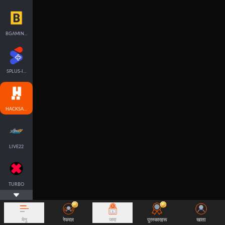
BGAMING-INST
SPLUS-INSTANTWIN
HACKSAW-INST
LIVE22
TURBO
मेनु
रेफरल
जमा
पुरस्कारहरू
खाता