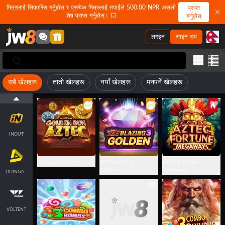
मित्रलाई सिफारिस गर्नुहोस र प्रत्येक मित्रलाई तपाईंले 500.00 NPR असली
प्राप्त
शेष प्राप्त गर्नुहोस्। 💥
गर्नुहोस्
CQ9GAMING
लगइन
साइन अप
5G
सबै खेलहरू
तातो खेलहरू
नयाँ खेलहरू
मनपर्ने खेलहरू
KA
INOUT
Golden Sun Aztec
777 Blazing 3
Aztec Fortune
Golden
Megaways
ODINGAMING
VOLTENT