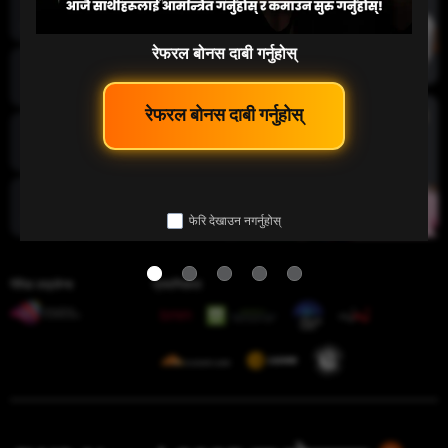
माछा पकड्नु
रेफरल बोनस दाबी गर्नुहोस्
लटरी
 रेफरल बोनस दाबी गर्नुहोस् 
इ-स्पोर्ट
फेरि देखाउन नगर्नुहोस्
चिडियाँ युद्ध
गेमिङ लाइसेन्स
प्रमाणिकता