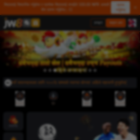
मित्रलाई सिफारिस गर्नुहोस र प्रत्येक मित्रलाई तपाईंले 500.00 NPR असली
प्राप्त
शेष प्राप्त गर्नुहोस्। 💥
गर्नुहोस्
लगइन
साइन अप
ते! नयाँ सदस्यहरूका लागि १००% सम्मको स्वागत बोनस! अहिले सहभागी हुनुहोस्!
रेफरल
एप
जमा
निकासी
ज्याकपोट