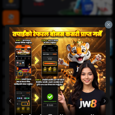
तातो खेलहरू
खेलकुद
क्रिकेट
जीवन क्यासिनो
स्लट
दुर्घटना खेल
कार्ड खेलहरू