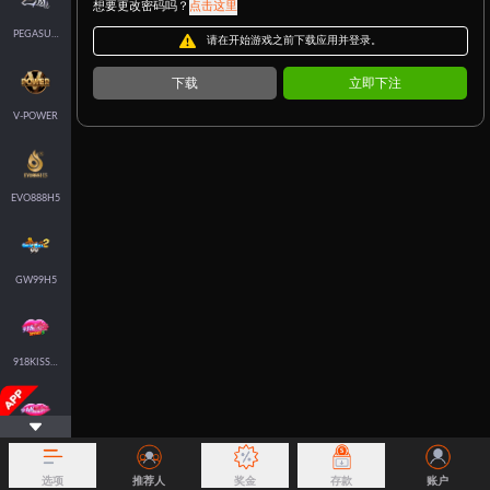
想要更改密码吗？
点击这里
PEGASUS-SLOT
请在开始游戏之前下载应用并登录。
下载
立即下注
V-POWER
EVO888H5
GW99H5
918KISSH5
918KISS
选项
推荐人
奖金
存款
账户