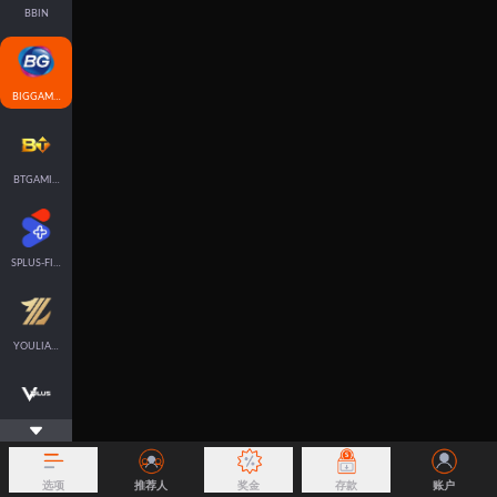
BBIN
BIGGAMING
BTGAMING-FISH
SPLUS-FISH
YOULIANGAMING
VPLUS
选项
推荐人
奖金
存款
账户