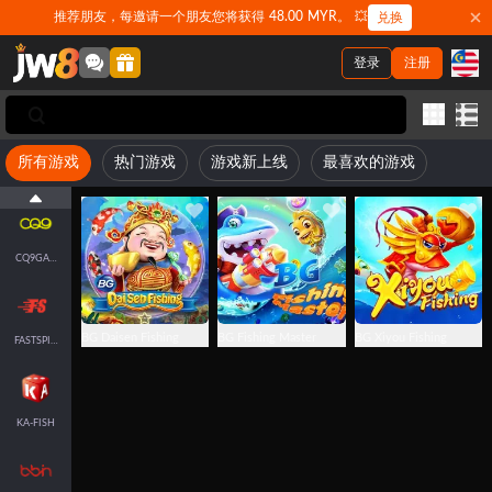
JILI
推荐朋友，每邀请一个朋友您将获得 48.00 MYR。 💥
兑换
登录
注册
FACHAI-FISH
所有游戏
热门游戏
游戏新上线
最喜欢的游戏
JDB
CQ9GAMING
BG Daisen Fishing
BG Fishing Master
BG Xiyou Fishing
FASTSPIN-FISH
KA-FISH