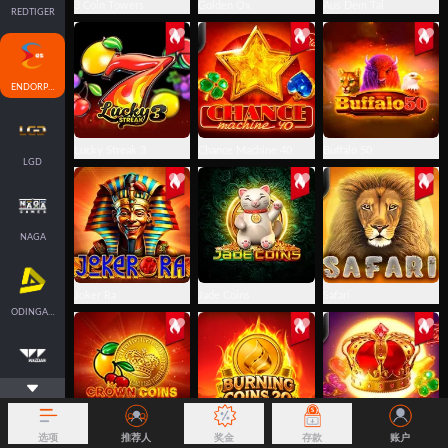
3 Coin Towers
Golden Ox
Aus Dem Tal
REDTIGER
ENDORPHINA
Lucky Streak 3
Chance Machine 40
Buffalo 50
LGD
NAGA
Joker Ra
Jade Coins
Safari
ODINGAMING
VOLTENT
选项
推荐人
奖金
存款
账户
Crown Coins
Burning Coins 20
Chance Machine 20