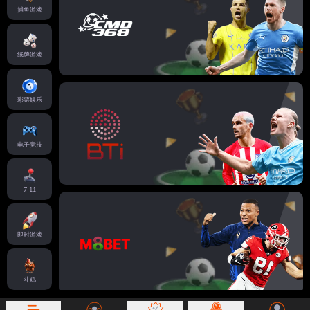
捕鱼游戏
纸牌游戏
彩票娱乐
电子竞技
7-11
即时游戏
斗鸡